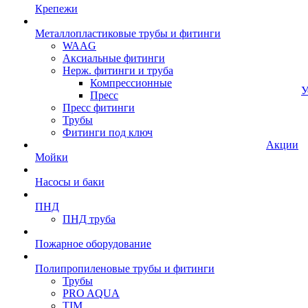
Крепежи
Металлопластиковые трубы и фитинги
WAAG
Аксиальные фитинги
Нерж. фитинги и труба
Компрессионные
У
Пресс
Пресс фитинги
Трубы
Фитинги под ключ
Акции
Мойки
Насосы и баки
ПНД
ПНД труба
Пожарное оборудование
Полипропиленовые трубы и фитинги
Трубы
PRO AQUA
TIM